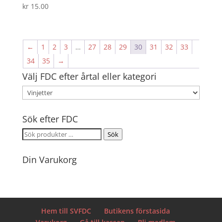
kr
15.00
←
1
2
3
…
27
28
29
30
31
32
33
34
35
→
Välj FDC efter årtal eller kategori
Sök efter FDC
Sök
Sök
efter:
Din Varukorg
Hem till SVFDC
Butikens förstasida