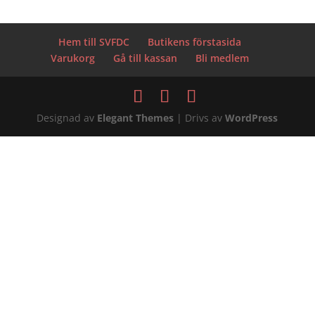
Hem till SVFDC
Butikens förstasida
Varukorg
Gå till kassan
Bli medlem
Designad av
Elegant Themes
| Drivs av
WordPress