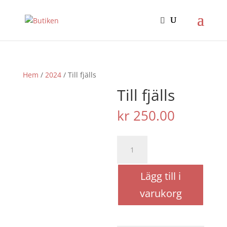
Hem
/
2024
/ Till fjälls
Till fjälls
kr
250.00
Till
fjälls
mängd
Lägg till i
varukorg