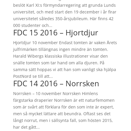
beslöt Karl XI:s förmyndarregering att grunda Lunds
universitet, och med start den 19 december i år firar
universitetet således 350-årsjubileum. Här finns 42
000 studenter och...
FDC 15 2016 – Hjortdjur
Hjortdjur 10 november Endast tomten är vaken Årets
julfrimärken tillängnas ingen mindre än tomten.
Harald Wibergs klassiska illustrationer visar den
snälle tomten som tar hand om alla djuren. På
samma sätt hoppas vi att han som vanligt ska hjälpa
PostNord se till att...
FDC 14 2016 – Norrsken
Norrsken – 10 november Norrsken Himlens
färgstarka draperier Norrsken är ett naturfemomen
som är svårt att förklara för den som inte är expert,
men så mycket lättare att beundra. Oftast ses det
långt norrut, men i sällsynta fall, som hösten 2015,
har det gått...